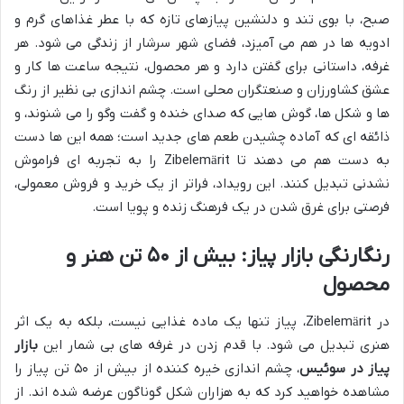
صبح، با بوی تند و دلنشین پیازهای تازه که با عطر غذاهای گرم و
ادویه ها در هم می آمیزد، فضای شهر سرشار از زندگی می شود. هر
غرفه، داستانی برای گفتن دارد و هر محصول، نتیجه ساعت ها کار و
عشق کشاورزان و صنعتگران محلی است. چشم اندازی بی نظیر از رنگ
ها و شکل ها، گوش هایی که صدای خنده و گفت وگو را می شنوند، و
ذائقه ای که آماده چشیدن طعم های جدید است؛ همه این ها دست
به دست هم می دهند تا Zibelemärit را به تجربه ای فراموش
نشدنی تبدیل کنند. این رویداد، فراتر از یک خرید و فروش معمولی،
فرصتی برای غرق شدن در یک فرهنگ زنده و پویا است.
رنگارنگی بازار پیاز: بیش از ۵۰ تن هنر و
محصول
در Zibelemärit، پیاز تنها یک ماده غذایی نیست، بلکه به یک اثر
هنری تبدیل می شود. با قدم زدن در غرفه های بی شمار این
بازار
پیاز در سوئیس
، چشم اندازی خیره کننده از بیش از ۵۰ تن پیاز را
مشاهده خواهید کرد که به هزاران شکل گوناگون عرضه شده اند. از