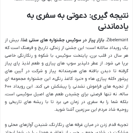
نتیجه گیری: دعوتی به سفری به
یادماندنی
Zibelemärit،
بازار پیاز در سوئیس جشنواره های سنتی غذا
، بیش از
یک رویداد سالانه است؛ این جشنی از زندگی، تاریخ و فرهنگ است که
هر سال در قلب برن، پایتخت سوئیس، با شکوه و رنگارنگی خاصی
برپا می شود. از عطر دلپذیر سوپ های پیازی و طعم لذیذ پای پیاز
گرفته تا دیدن بافته های هنرمندانه پیاز و شرکت در آیین های
پرشور «کله پیازی ها» و «نبرد کاغذ رنگی»، این جشنواره مجموعه ای
از تجربه های فراموش نشدنی را پیشکش می کند. این رویداد ۶۰۰
ساله، نه تنها فرصتی برای چشیدن طعم های اصیل سوئیسی است،
بلکه شما را به سفری در زمان می برد تا با ریشه های تاریخی و
روحیه شاد مردم این سرزمین آشنا شوید.
تجربه قدم زدن در میان غرفه های رنگارنگ، شنیدن آوازهای محلی و
مشارکت در شادی جمعی، حسی از تعلق و همدلی را در شما ایجاد