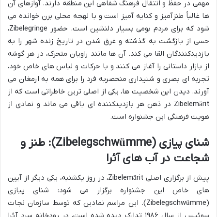
مهمی در حفظ و انتقال فرهنگ شفاهی این منطقه دارند. آوازهای آن
ها غالباً طنزآمیز و کنایه آمیز است و با لهجه محلی برن خوانده می
شود که برای مردم بومی بسیار دلنشین است. حضور Zibelegringe،
حسی از بازگشت به گذشته و غرق شدن در تاریخ زنده شهر را به
بازدیدکنندگان القا می کند. آن ها مانند راویان متحرک، در هر گوشه
از بازار داستانی را آغاز می کنند و با حرکات و لباس های خاص خود،
تجربه ای بصری و شنیداری منحصربه فرد را برای همه به ارمغان می
آورند. دیدن این شخصیت ها، یکی از اصلی ترین خاطراتی است که از
Zibelemärit در ذهن هر بازدیدکننده ای باقی می ماند و نمادی از
هویت فرهنگی این جشنواره است.
شنای پیازی (Zibelegschwümme): طنز و
شجاعت در آب های آئرا
پیش از برگزاری اصلی Zibelemärit، در روز یکشنبه، یکی دیگر از آیین
های خاص این جشنواره برگزار می شود: شنای پیازی
(Zibelegschwümme). این مراسم نمادین که توسط سازمان نجات
سوئیس از سال ۱۹۸۶ تدارک دیده شده است، در رودخانه سرد آئرا