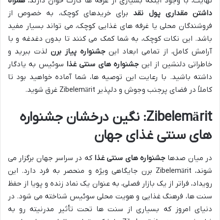
نهایت، با وجود اینکه بسیاری از غرفه ها کارت خوان دارند،
همراه
داشتن مقداری پول نقد
برای خریدهای کوچک، به خصوص از
فروشندگان محلی یا غرفه های غذایی کوچک، می تواند بسیار مفید
باشد. این نکات کوچک، به شما کمک می کنند تا بدون دغدغه و با
آرامش کامل، از تمامی ابعاد این
جشنواره پیاز برن
لذت ببرید و
خاطراتی دلنشین از این
جشنواره های سنتی غذا
سوئیس به یادگار
داشته باشید. با رعایت این توصیه ها، شما آماده خواهید بود تا
کاملاً در فضای پرجنب وجوش و دلپذیر Zibelemärit غرق شوید.
Zibelemärit: نگین درخشان جشنواره
های سنتی غذای جهان
در میان صدها
جشنواره های سنتی غذا
که در سراسر جهان برگزار می
شوند، Zibelemärit برن جایگاهی ویژه و منحصر به فرد دارد. این
رویداد، فراتر از یک بازار فصلی، به عنوان یک نماد زنده و پویا از حفظ
سنت ها، فرهنگ غذایی و هویت محلی سوئیس شناخته می شود. در
دنیای امروز که بسیاری از سنت ها تحت تأثیر مدرنیته رو به