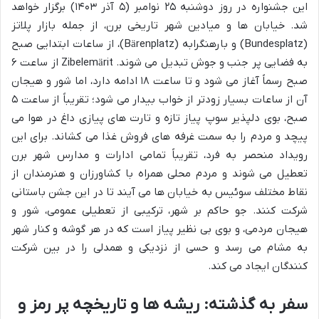
این جشنواره در روز دوشنبه ۲۵ نوامبر (۵ آذر ۱۴۰۳) برگزار خواهد
شد. خیابان ها و میادین شهر تاریخی برن، از جمله بازار پلاتز
(Bundesplatz) و بارهنگرابه (Bärenplatz)، از ساعات ابتدایی صبح
به فضایی پر جنب و جوش تبدیل می شوند. Zibelemärit از ساعت ۶
صبح رسماً آغاز می شود و تا ساعت ۱۸ ادامه دارد، اما شور و هیجان
آن از ساعات بسیار زودتر از خواب بیدار می شود؛ تقریباً از ساعت ۵
صبح، بوی دلپذیر سوپ پیاز تازه و تارت های پیازی داغ در هوا می
پیچد و مردم را به سمت غرفه های فروش غذا می کشاند. برای این
رویداد منحصر به فرد، تقریباً تمامی ادارات و مدارس شهر برن
تعطیل می شوند و مردم محلی همراه با کشاورزان و هنرمندان از
نقاط مختلف سوئیس به خیابان ها می آیند تا در این جشن باستانی
شرکت کنند. جو حاکم بر شهر، ترکیبی از تعطیلی عمومی، شور و
هیجان مردمی، و بوی بی نظیر پیاز است که در هر گوشه و کنار شهر
به مشام می رسد و حسی از نزدیکی و همدلی را در بین شرکت
کنندگان ایجاد می کند.
سفر به گذشته: ریشه ها و تاریخچه پر رمز و