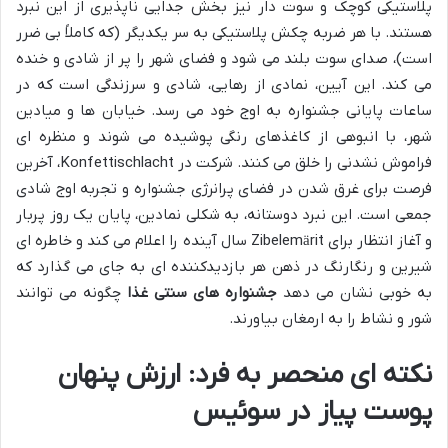
پلاستیکی کوچک و سوت دار نیز بخش جدایی ناپذیری از این نبرد
هستند. با هر ضربه چکش پلاستیکی به سر یکدیگر (که کاملاً بی ضرر
است)، صدای سوت بلند می شود و فضای شهر را پر از شادی و خنده
می کند. این آیین، نمادی از رهایی، شادی و سرزندگی است که در
ساعات پایانی جشنواره به اوج خود می رسد. خیابان ها و میادین
شهر، با انبوهی از کاغذهای رنگی پوشیده می شوند و منظره ای
فراموش نشدنی را خلق می کنند. شرکت در Konfettischlacht، آخرین
فرصت برای غرق شدن در فضای پرانرژی جشنواره و تجربه اوج شادی
جمعی است. این نبرد دوستانه، به شکلی نمادین، پایان یک روز پربار
و آغاز انتظار برای Zibelemärit سال آینده را اعلام می کند و خاطره ای
شیرین و رنگارنگ در ذهن هر بازدیدکننده ای به جای می گذارد که
به خوبی نشان می دهد
جشنواره های سنتی غذا
چگونه می توانند
شور و نشاط را به ارمغان بیاورند.
نکته ای منحصر به فرد: ارزش پنهان
پوست پیاز در سوئیس