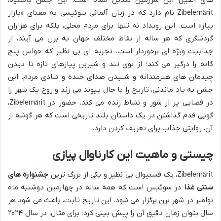
Zibelemärit نام دارد که در زبان آلمانی سوئیسی به معنای «بازار
پیاز» است. این رویداد نه تنها برای مردم محلی، بلکه برای هزاران
گردشگری که هر ساله از نقاط مختلف جهان به برن می آیند، از
جذابیت ویژه ای برخوردار است. تجربه ای بی نظیر که حواس پنج
گانه را درگیر می کند؛ از بوی تند و شیرین پیازهای تازه تا دیدن
چیدمان های هنرمندانه و شنیدن صدای خنده و شادی مردم. این
جشن به یاد ماندنی، تاریخ را با حال پیوند می زند و روح یک شهر را
در فضایی پر از شور و نشاط زنده می کند. حضور در Zibelemärit،
گویی قدم گذاشتن در یک داستان بلند تاریخی است که هر گوشه از
آن، روایتی جذاب برای تعریف کردن دارد.
چیستی و ماهیت این کارناوال پیازی
Zibelemärit، یک فستیوال بی نظیر و یکی از بزرگ ترین
جشنواره های
سنتی غذا
در سوئیس است که همه ساله در چهارمین دوشنبه ماه
نوامبر در شهر برن برگزار می شود. این تاریخ ثابت، باعث می شود هر
سال بتوان زمان دقیق آن را پیش بینی کرد؛ برای مثال، در سال ۲۰۲۴