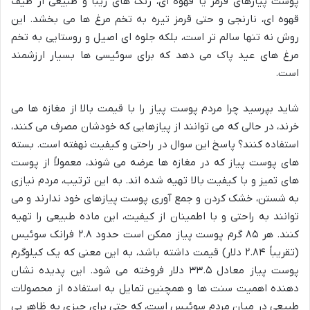
پوست پیازهای قرمز یا قهوه ای، رنگ های زیبا و طبیعی از طیف
قهوه ای، نارنجی و حتی قرمز تیره به تخم مرغ ها می بخشد. این
روش نه تنها سالم تر است، بلکه جلوه ای اصیل و روستایی به تخم
مرغ های عید پاک می دهد که برای سوئیسی ها بسیار ارزشمند
است.
شاید بپرسید چرا مردم پوست پیاز را با قیمت بالا از مغازه ها می
خرند، در حالی که می توانند از پیازهایی که خودشان مصرف می کنند،
استفاده کنند؟ پاسخ این سوال در راحتی و کیفیت نهفته است. بسته
های پوست پیاز که در مغازه ها عرضه می شوند، معمولاً از پوست
های تمیز و با کیفیت بالا تهیه شده اند. به این ترتیب، مردم نیازی
به شستن، خشک کردن و جمع آوری پوست پیازهای خود ندارند و می
توانند به راحتی و با اطمینان از کیفیت، این ماده طبیعی را تهیه
کنند. هر ۸۵ گرم پوست پیاز ممکن است حدود ۲.۸ فرانک سوئیس
(تقریباً ۲.۸۴ دلار) قیمت داشته باشد، به این معنی که یک کیلوگرم
پوست پیاز معادل ۳۳.۵ دلار فروخته می شود. این پدیده نشان
دهنده اهمیت سنت ها و همچنین تمایل به استفاده از محصولات
طبیعی در میان مردم سوئیس است، که حتی برای چیزی به ظاهر بی