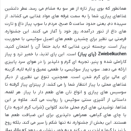
همانطور که بوی پیاز تازه از هر سو به مشام می رسد، عطر دلنشین
غذاهای پیازی، شما را به سمت غرفه های مواد غذایی می کشاند. از
سپیده دم، یعنی حدود ساعت ۵ صبح، مردم با سوپ پیاز داغ و تارت
های داغ از تنور درآمده، روز خود را آغاز می کنند. این جشنواره،
فرصتی بی نظیر برای چشیدن طعم های اصیل سوئیسی با محوریت
پیاز است. برجسته ترین غذایی که باید حتماً آن را امتحان کنید،
Zwiebelkuchen (پای پیاز)
است. این پای لذیذ، با خمیر ترد و پیاز
کاراملی شده و پنیر، تجربه ای گرم و دلپذیر را در هوای سرد پاییزی
ارائه می دهد. سوپ پیاز سوئیسی، با طعمی عمیق و لایه لایه، گزینه
ای عالی برای گرم شدن است. همچنین، تنوع بی نظیری از دیگر
غذاهای محلی با پیاز انتظار شما را می کشد: از پیتزای پیاز گرفته تا
سوسیس های پیازی و انواع نان های طعم دار با پیاز. هر لقمه،
داستانی از آشپزی سنتی سوئیس را روایت می کند. علاوه بر این
غذاها، نوشیدنی های گرم محلی مانند گلواین (شراب گرم ادویه دار)
یا چای های گیاهی، همراهی دلپذیری برای این ضیافت طعم ها
هستند. این بخش از جشنواره، نه تنها شکم را سیر می کند، بلکه روح
را نیز با گرما و لذت پر می کند و به خوبی نشان می دهد که
بازار پیاز