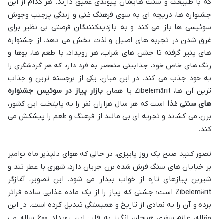
که با طبیعت و سنت هایشان پیوندی عمیق دارند. هر کدام از این
جشنواره ها، دریچه ای به سوی فرهنگ غنی و زندگی پرجنب وجوش
سوئیسی ها باز می کند و به بازدیدکنندگان فرصتی بی نظیر برای
غرق شدن در تجربه های اصیل و لذت بخش می دهد. از جشنواره
های پنیر گرفته تا جشن های شراب، هر رویداد، با طعم ها، بوها و
رنگ های خاص خود، جذابیتی منحصر به فرد دارد که هر گردشگری را
به خود جذب می کند. در این میان، یکی از برجسته ترین و جذاب
ترین آن ها، Zibelemärit یا همان
بازار پیاز در سوئیس جشنواره
های سنتی غذا
است که هر سال هزاران نفر را به پایتخت این کشور،
برن، می کشاند و تجربه ای بی مانند از فرهنگ و طعم را پیشکش می
کند.
تصور کنید صبح یک روز پاییزی، در حالی که هوای دلپذیر ماه نوامبر
بر خیابان های سنگ فرش شده برن جریان دارد، شهری با عطر تند و
شیرین پیازهای تازه از خواب بیدار می شود. این تصویر، آغازگر
Zibelemärit است؛ جشنی که پیاز را از یک ماده غذایی ساده فراتر
برده و آن را به نمادی از تاریخ و همبستگی تبدیل کرده است. در این
مقاله، عازم سفری هیجان انگیز به قلب این رویداد ۶۰۰ ساله می