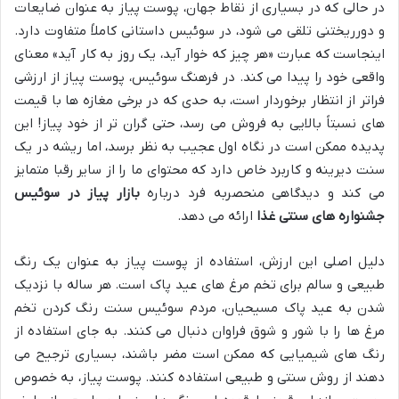
در حالی که در بسیاری از نقاط جهان، پوست پیاز به عنوان ضایعات
و دورریختنی تلقی می شود، در سوئیس داستانی کاملاً متفاوت دارد.
اینجاست که عبارت «هر چیز که خوار آید، یک روز به کار آید» معنای
واقعی خود را پیدا می کند. در فرهنگ سوئیس، پوست پیاز از ارزشی
فراتر از انتظار برخوردار است، به حدی که در برخی مغازه ها با قیمت
های نسبتاً بالایی به فروش می رسد، حتی گران تر از خود پیاز! این
پدیده ممکن است در نگاه اول عجیب به نظر برسد، اما ریشه در یک
سنت دیرینه و کاربرد خاص دارد که محتوای ما را از سایر رقبا متمایز
می کند و دیدگاهی منحصربه فرد درباره
بازار پیاز در سوئیس
جشنواره های سنتی غذا
ارائه می دهد.
دلیل اصلی این ارزش، استفاده از پوست پیاز به عنوان یک رنگ
طبیعی و سالم برای تخم مرغ های عید پاک است. هر ساله با نزدیک
شدن به عید پاک مسیحیان، مردم سوئیس سنت رنگ کردن تخم
مرغ ها را با شور و شوق فراوان دنبال می کنند. به جای استفاده از
رنگ های شیمیایی که ممکن است مضر باشند، بسیاری ترجیح می
دهند از روش سنتی و طبیعی استفاده کنند. پوست پیاز، به خصوص