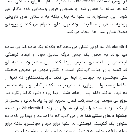
فراموشی هستند، Zibelemärit با شکوه تمام، سالیان متمادی است
که هر ساله با همان شور و هیجان قرون وسطایی خود برگزار می
شود. این جشنواره، نه تنها به پیاز، بلکه به داستان های تاریخی،
روحیه جمعی و خلاقیت مردم برن ادای احترام می کند و پیوندی
عمیق میان نسل ها ایجاد می کند.
Zibelemärit به خوبی نشان می دهد که چگونه یک ماده غذایی ساده
می تواند به محور یک جشن بزرگ تبدیل شود و ابعاد فرهنگی،
اجتماعی و اقتصادی عمیقی پیدا کند. این جشنواره، جاذبه ای
قدرتمند برای جذب گردشگر است و نقش مهمی در معرفی فرهنگ
غنی سوئیس به جهانیان ایفا می کند. بازدیدکنندگان نه تنها از
غذاها و محصولات پیازی لذت می برند، بلکه در آداب و رسوم منحصر
به فردی مانند «کله پیازی ها»، «شنای پیازی» و «نبرد کاغذ رنگی» نیز
غرق می شوند. این مشارکت فعال، تجربه ای به یادماندنی و عمیق تر
از یک بازدید ساده را برای آن ها رقم می زند. Zibelemärit در دسته
جشنواره های سنتی غذا
قرار می گیرد که با اصالت و پویایی خود، به
عنوان یک گنجینه فرهنگی، نه تنها برای مردم سوئیس، بلکه برای
تمام علاقه مندان به فرهنگ و سنت های جهانی، ارزشمند است.