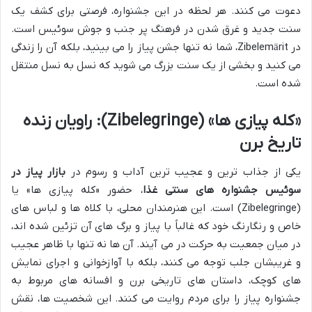
دعوت می کنند. هر لحظه در این جشنواره، فرصتی برای کشف یک
سنت جدید و غرق شدن در فرهنگ پر جنب و جوش سوئیس است.
در Zibelemärit، شما نه تنها جشن پیاز را می بینید، بلکه آن را زندگی
می کنید و بخشی از یک سنت بزرگ می شوید که نسل به نسل منتقل
شده است.
«کله پیازی ها» (Zibelegringe): راویان زنده
تاریخ برن
یکی از جذاب ترین و عجیب ترین آداب و رسوم در
بازار پیاز در
سوئیس جشنواره های سنتی غذا
، حضور «کله پیازی ها» یا
(Zibelegringe) است. این هنرمندان محلی، با کلاه ها و لباس های
خاص و رنگارنگ خود که غالباً با پیاز و برگ های آن تزئین شده اند،
در میان جمعیت به حرکت در می آیند. آن ها نه تنها با ظاهر عجیب
و غریبشان جلب توجه می کنند، بلکه با آوازخوانی و اجرای نمایش
های کوچک، داستان های تاریخی برن و افسانه های مربوط به
جشنواره پیاز را برای مردم روایت می کنند. این شخصیت ها، نقش