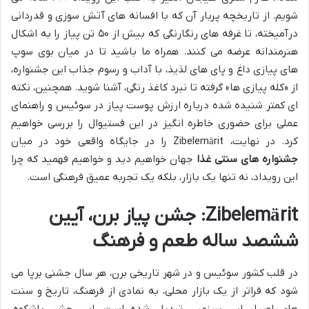
شویم. از تاریخچه پربار آن که با افسانه های آتش سوزی و قدردانی
درآمیخته، تا غرفه های رنگارنگی که بیش از ۵۰ تن پیاز را به اشکال
هنرمندانه عرضه می کنند. همراه ما باشید تا در میان بوی سوپ
های پیازی داغ و پای های لذیذ، با آداب و رسوم جذاب این جشنواره،
از «کله پیازی ها» گرفته تا نبرد کاغذ رنگی، آشنا شوید. همچنین، نکته
ای کمتر شنیده شده درباره ارزش پوست پیاز در سوئیس و راهنمای
عملی برای حضوری خاطره انگیز در این فستیوال را بررسی خواهیم
کرد. در نهایت، Zibelemärit را در جایگاه واقعی خود در میان
جشنواره های سنتی غذا
جهان خواهیم دید و خواهیم فهمید که چرا
این رویداد، نه تنها یک بازار، بلکه یک تجربه عمیق فرهنگی است.
Zibelemärit: جشن پیاز برن، آیین
ششصد ساله طعم و فرهنگ
در قلب کشور سوئیس و در شهر تاریخی برن، هر سال جشنی برپا می
شود که فراتر از یک بازار محلی، به نمادی از فرهنگ، تاریخ و سنت
های اصیل این سرزمین تبدیل شده است. این جشن باشکوه،