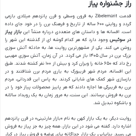
راز جشنواره پیاز
قدمت Zibelemärit به قرون وسطی و قرن پانزدهم میلادی بازمی
گردد و روایتی ۶۰۰ ساله از تاریخ و فرهنگ برن را در خود جای داده
است. افسانه ها و داستان های متعددی درباره منشأ این
بازار پیاز
در سوئیس
وجود دارد که هر کدام گوشه ای از گذشته این شهر را
روشن می کند. یکی از مشهورترین روایت ها، به حادثه آتش سوزی
بزرگ برن در سال ۱۴۰۵ باز می گردد. در آن زمان، آتش سوزی مهیبی
رخ داد که ۶۵۰ خانه را ویران کرد و بیش از ۱۰۰ نفر کشته شدند. طبق
این افسانه، مردم شهر فریبورگ به یاری مردم برن شتافتند و در
بازسازی شهر کمک های شایانی کردند. به پاس این قدردانی، مردم
برن به فریبرگی ها اجازه دادند که هر پاییز محصولات پیاز خود را در
برن به فروش برسانند. این سنت، به مرور زمان به یک رویداد سالانه
و باشکوه تبدیل شد.
روایت دیگر، به یک بازار کهن به نام «بازار مارتینی» در قرن پانزدهم
اشاره دارد. گفته می شود در این بازار، همه چیز به جز پیاز به فروش
می رسید. بنابراین، یک بازار جداگانه برای عرضه و فروش پیاز در کنار