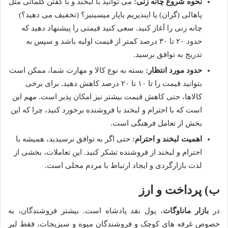
نحوه شروع چانه زنی:
می توانید با لبخند و با گفتن کلماتی مثل
پاهالی (گران) یا ایندیریم یاپار میسینیز؟ (تخفیف می دهید؟)
چانه زنی را آغاز کنید. سعی کنید قیمتی را پیشنهاد دهید که
حدود ۲۰ تا ۳۰ درصد کمتر از قیمت اولیه باشد و سپس به
تدریج به توافق برسید.
حدود مورد انتظار:
بسته به نوع کالا و مهارت شما، ممکن است
بتوانید قیمت را تا ۱۰ تا ۲۰ درصد کاهش دهید. برای برخی
کالاها، حتی کاهش قیمت بیشتر نیز امکان پذیر است. مهم این
است که با احترام و لبخند با فروشنده برخورد کنید، چرا که این
بخش از تعامل فرهنگی است.
اهمیت لبخند و احترام:
حتی اگر به توافق نرسیدید، همیشه با
احترام و لبخند از فروشنده تشکر کنید. این تعاملات، بخشی از
لذت بازارگردی و ایجاد ارتباط با مردم محلی است.
ب) پرداخت و ارز
در
بازار ماناوگات
، پول نقد پادشاه است. بیشتر فروشندگان، به
خصوص غرفه های کوچک و فروشندگان میوه و سبزیجات، فقط لیر