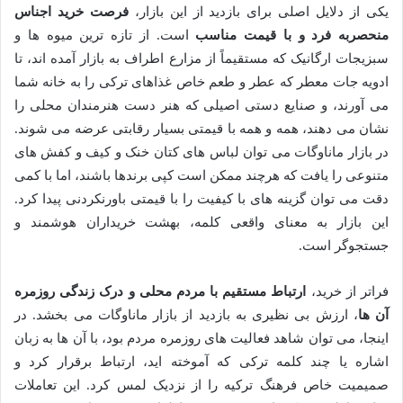
یکی از دلایل اصلی برای بازدید از این بازار،
فرصت خرید اجناس
منحصربه فرد و با قیمت مناسب
است. از تازه ترین میوه ها و
سبزیجات ارگانیک که مستقیماً از مزارع اطراف به بازار آمده اند، تا
ادویه جات معطر که عطر و طعم خاص غذاهای ترکی را به خانه شما
می آورند، و صنایع دستی اصیلی که هنر دست هنرمندان محلی را
نشان می دهند، همه و همه با قیمتی بسیار رقابتی عرضه می شوند.
در بازار ماناوگات می توان لباس های کتان خنک و کیف و کفش های
متنوعی را یافت که هرچند ممکن است کپی برندها باشند، اما با کمی
دقت می توان گزینه های با کیفیت را با قیمتی باورنکردنی پیدا کرد.
این بازار به معنای واقعی کلمه، بهشت خریداران هوشمند و
جستجوگر است.
فراتر از خرید،
ارتباط مستقیم با مردم محلی و درک زندگی روزمره
آن ها
، ارزش بی نظیری به بازدید از بازار ماناوگات می بخشد. در
اینجا، می توان شاهد فعالیت های روزمره مردم بود، با آن ها به زبان
اشاره یا چند کلمه ترکی که آموخته اید، ارتباط برقرار کرد و
صمیمیت خاص فرهنگ ترکیه را از نزدیک لمس کرد. این تعاملات