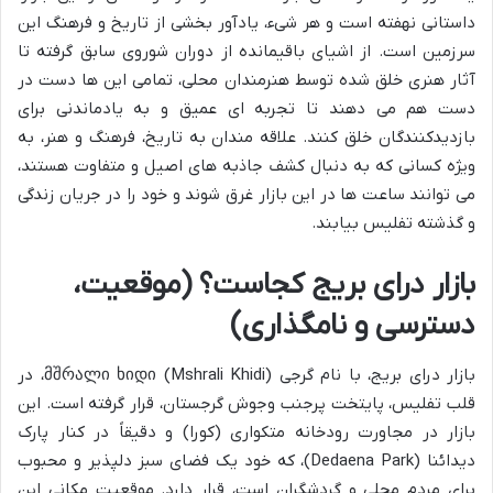
داستانی نهفته است و هر شیء، یادآور بخشی از تاریخ و فرهنگ این
سرزمین است. از اشیای باقیمانده از دوران شوروی سابق گرفته تا
آثار هنری خلق شده توسط هنرمندان محلی، تمامی این ها دست در
دست هم می دهند تا تجربه ای عمیق و به یادماندنی برای
بازدیدکنندگان خلق کنند. علاقه مندان به تاریخ، فرهنگ و هنر، به
ویژه کسانی که به دنبال کشف جاذبه های اصیل و متفاوت هستند،
می توانند ساعت ها در این بازار غرق شوند و خود را در جریان زندگی
و گذشته تفلیس بیابند.
بازار درای بریج کجاست؟ (موقعیت،
دسترسی و نامگذاری)
بازار درای بریج، با نام گرجی მშრალი ხიდი (Mshrali Khidi)، در
قلب تفلیس، پایتخت پرجنب وجوش گرجستان، قرار گرفته است. این
بازار در مجاورت رودخانه متکواری (کورا) و دقیقاً در کنار پارک
دیدائنا (Dedaena Park)، که خود یک فضای سبز دلپذیر و محبوب
برای مردم محلی و گردشگران است، قرار دارد. موقعیت مکانی این