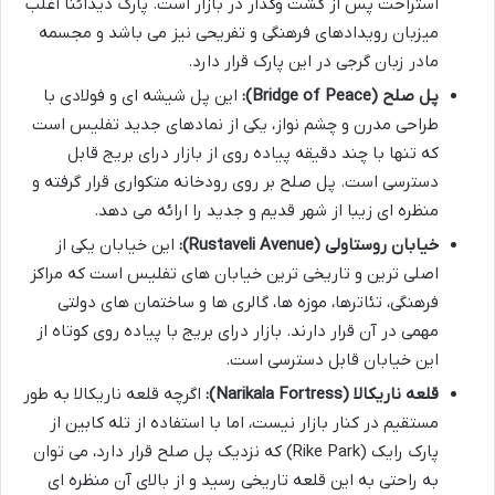
استراحت پس از گشت وگذار در بازار است. پارک دیدائنا اغلب
میزبان رویدادهای فرهنگی و تفریحی نیز می باشد و مجسمه
مادر زبان گرجی در این پارک قرار دارد.
پل صلح (Bridge of Peace):
این پل شیشه ای و فولادی با
طراحی مدرن و چشم نواز، یکی از نمادهای جدید تفلیس است
که تنها با چند دقیقه پیاده روی از بازار درای بریج قابل
دسترسی است. پل صلح بر روی رودخانه متکواری قرار گرفته و
منظره ای زیبا از شهر قدیم و جدید را ارائه می دهد.
خیابان روستاولی (Rustaveli Avenue):
این خیابان یکی از
اصلی ترین و تاریخی ترین خیابان های تفلیس است که مراکز
فرهنگی، تئاترها، موزه ها، گالری ها و ساختمان های دولتی
مهمی در آن قرار دارند. بازار درای بریج با پیاده روی کوتاه از
این خیابان قابل دسترسی است.
قلعه ناریکالا (Narikala Fortress):
اگرچه قلعه ناریکالا به طور
مستقیم در کنار بازار نیست، اما با استفاده از تله کابین از
پارک رایک (Rike Park) که نزدیک پل صلح قرار دارد، می توان
به راحتی به این قلعه تاریخی رسید و از بالای آن منظره ای