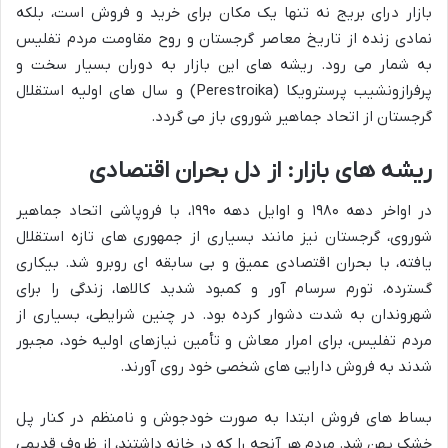
بازار درای بریج نه تنها یک مکان برای خرید و فروش است، بلکه
نمادی زنده از تاریخ معاصر گرجستان و روح مقاومت مردم تفلیس
به شمار می رود. ریشه های این بازار به دوران بسیار سخت و
پرفرازونشیب پرسترویکا (Perestroika) و سال های اولیه استقلال
گرجستان از اتحاد جماهیر شوروی باز می گردد.
ریشه های بازار: از دل بحران اقتصادی
در اواخر دهه ۱۹۸۰ و اوایل دهه ۱۹۹۰، با فروپاشی اتحاد جماهیر
شوروی، گرجستان نیز مانند بسیاری از جمهوری های تازه استقلال
یافته، با بحران اقتصادی عمیق و بی سابقه ای روبرو شد. بیکاری
گسترده، تورم سرسام آور و کمبود شدید کالاها، زندگی را برای
شهروندان به شدت دشوار کرده بود. در چنین شرایطی، بسیاری از
مردم تفلیس، برای امرار معاش و تأمین نیازهای اولیه خود، مجبور
شدند به فروش دارایی های شخصی خود روی آورند.
بساط های فروش ابتدا به صورت خودجوش و نامنظم در کنار پل
خشک پهن شد. مردم هر آنچه را که در خانه داشتند، از ظروف قدیمی