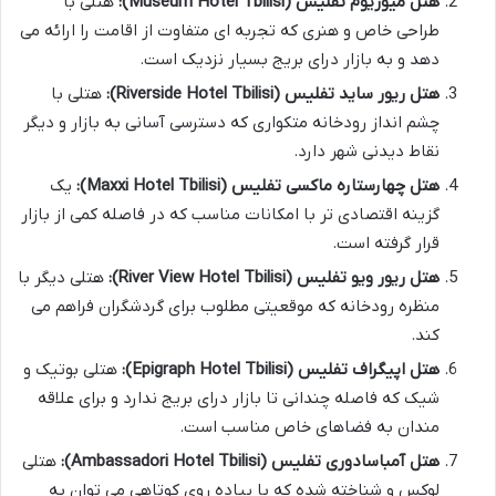
هتل میوزیوم تفلیس (Museum Hotel Tbilisi):
هتلی با
طراحی خاص و هنری که تجربه ای متفاوت از اقامت را ارائه می
دهد و به بازار درای بریج بسیار نزدیک است.
هتل ریور ساید تفلیس (Riverside Hotel Tbilisi):
هتلی با
چشم انداز رودخانه متکواری که دسترسی آسانی به بازار و دیگر
نقاط دیدنی شهر دارد.
هتل چهارستاره ماکسی تفلیس (Maxxi Hotel Tbilisi):
یک
گزینه اقتصادی تر با امکانات مناسب که در فاصله کمی از بازار
قرار گرفته است.
هتل ریور ویو تفلیس (River View Hotel Tbilisi):
هتلی دیگر با
منظره رودخانه که موقعیتی مطلوب برای گردشگران فراهم می
کند.
هتل اپیگراف تفلیس (Epigraph Hotel Tbilisi):
هتلی بوتیک و
شیک که فاصله چندانی تا بازار درای بریج ندارد و برای علاقه
مندان به فضاهای خاص مناسب است.
هتل آمباسادوری تفلیس (Ambassadori Hotel Tbilisi):
هتلی
لوکس و شناخته شده که با پیاده روی کوتاهی می توان به