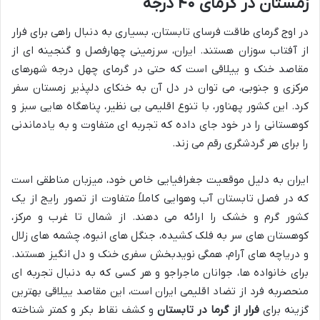
زمستان در گرمای ۴۰ درجه
در اوج گرمای طاقت فرسای تابستان، بسیاری به دنبال راهی برای فرار
از آفتاب سوزان هستند. ایران، سرزمینی چهارفصل و گنجینه ای از
مقاصد خنک و ییلاقی است که حتی در گرمای چهل درجه شهرهای
مرکزی و جنوبی، می توان در دل آن به خنکای دلپذیر زمستان سفر
کرد. این کشور پهناور، با تنوع اقلیمی بی نظیر، پناهگاه هایی سبز و
کوهستانی را در خود جای داده که تجربه ای متفاوت و به یادماندنی
را برای هر گردشگری رقم می زند.
ایران به دلیل موقعیت جغرافیایی خاص خود، میزبان مناطقی است
که در فصل تابستان آب وهوایی کاملاً متفاوت از تصور رایج از یک
کشور گرم و خشک را ارائه می دهند. از شمال تا غرب و مرکز،
کوهستان های سر به فلک کشیده، جنگل های انبوه، چشمه های زلال
و دریاچه های آرام، همگی نویدبخش سفری خنک و دل انگیز هستند.
برای خانواده ها، جوانان ماجراجو و هر کسی که به دنبال تجربه ای
منحصربه فرد از تضاد اقلیمی ایران است، این مقاصد ییلاقی بهترین
گزینه برای
فرار از گرما در تابستان
و کشف نقاط بکر و کمتر شناخته