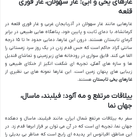
غارهای یخی و آبی: غار سهولان، غار قوری
قلعه
غارهایی مانند غار سهولان در آذربایجان غربی و غار قوری قلعه در
کرمانشاه، با دمای ثابت و پایین خود، پناهگاه هایی طبیعی در برابر
گرمای تابستان هستند. درون این غارها، دمایی حدود ۱۰ تا ۱۵ درجه
سانتی گراد حاکم است که حس قدم زدن در یک روز سرد زمستانی را
القا می کند. قایق سواری در رودخانه های زیرزمینی و تماشای قندیل
ها و سازه های آهکی، تجربه ای شگفت انگیز از خنکای طبیعی و
زیبایی های پنهان زمین است. این غارها نمونه های بی نظیری از
غارهای یخی تابستان
هستند.
ییلاقات مرتفع و مه آلود: فیلبند، ماسال،
جهان نما
سفر به ییلاقات مرتفع شمال ایران، مانند فیلبند، ماسال و دهکده
جهان نما، تجربه ای است که در آن می توان بر فراز ابرها قدم زد. در
این مناطق، اقیانوس ابر پدیده ای رایج است که مناظر بی بدیلی را