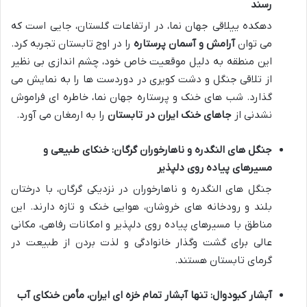
رسند
دهکده ییلاقی جهان نما، در ارتفاعات گلستان، جایی است که
می توان
آرامش و آسمان پرستاره
را در اوج تابستان تجربه کرد.
این منطقه به دلیل موقعیت خاص خود، چشم اندازی بی نظیر
از تلاقی جنگل و دشت کویری در دوردست ها را به نمایش می
گذارد. شب های خنک و پرستاره جهان نما، خاطره ای فراموش
نشدنی از
جاهای خنک ایران در تابستان
را به ارمغان می آورد.
جنگل های النگدره و ناهارخوران گرگان: خنکای طبیعی و
مسیرهای پیاده روی دلپذیر
جنگل های النگدره و ناهارخوران در نزدیکی گرگان، با درختان
بلند و رودخانه های خروشان، هوایی خنک و تازه دارند. این
مناطق با مسیرهای پیاده روی دلپذیر و امکانات رفاهی، مکانی
عالی برای گشت وگذار خانوادگی و لذت بردن از طبیعت در
گرمای تابستان هستند.
آبشار کبودوال: تنها آبشار تمام خزه ای ایران، مأمن خنکای آب