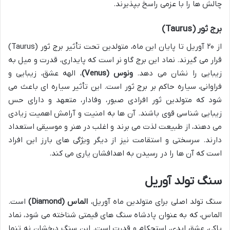
چالش ها را با عزمی راسخ بپذیرند.
برج ثور (Taurus)
از ۲۰ آوریل تا پایان این ماه، متولدین تحت تأثیر برج ثور (Taurus)
قرار می گیرند. نماد این برج گاو نر است که پایداری، قدرت و میل به
زیبایی را نشان می دهد.
ونوس (Venus)
، الهه عشق، زیبایی و
فراوانی، سیاره حاکم بر برج ثور است. این تأثیر سیاره ای باعث می
شود که متولدین ثور افرادی صبور، وفادار، متعهد و دارای حس
زیبایی شناسی قوی باشند. آن ها به امنیت و آرامش اهمیت زیادی
می دهند، از طبیعت لذت می برند و اغلب در هنر و موسیقی استعداد
دارند. سرسختی و استقامت نیز از دیگر ویژگی های بارز این افراد
است که آن ها را در رسیدن به اهدافشان یاری می کند.
سنگ تولد آوریل
سنگ تولد اصلی برای متولدین ماه آوریل،
الماس (Diamond)
است.
الماس، که به عنوان پادشاه سنگ های قیمتی شناخته می شود، نماد
پاکی، عشق ابدی، استحکام و قدرت است. این سنگ درخشان نه تنها