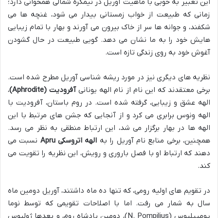
این تعبیر به خوبی با ماهیت آوریل در نیمکره شمالی همخوانی دارد؛
زمانی که طبیعت از خواب زمستانی بیدار می شود، غنچه ها می
شکفند، و جوانه ها سر از خاک بیرون می آورند و بهار با تمام زیبایی
هایش خود را به ما نشان می دهد. گویی طبیعت در حال گشودن
آغوش خود به روی زندگی تازه است.
نظریه های دیگری نیز در مورد ریشه شناسی آوریل مطرح شده است.
برخی معتقدند که این نام از نام الهه یونانی
آفرودیت (Aphrodite)
،
الهه عشق و زیبایی، گرفته شده است. در روم باستان، آفرودیت با
الهه ونوس برابری می کرد و از آنجایی که جشن های مرتبط با این
الهه ها در بهار برگزار می شد، این ارتباط منطقی به نظر می رسد.
همچنین، برخی منابع نام آوریل را به
الهه اتروسکی Apru
نسبت می
دهند که ارتباط او با فصل باروری و رویش، این نظریه را تقویت می
کند.
در تقویم های اولیه رومی، که تنها ده ماه داشتند، آوریل دومین ماه
سال به شمار می رفت. اما با اصلاحات تقویمی که توسط نوما
پومپیلیوس (N. Pompilius)، دومین پادشاه روم، و بعدها ژولیوس