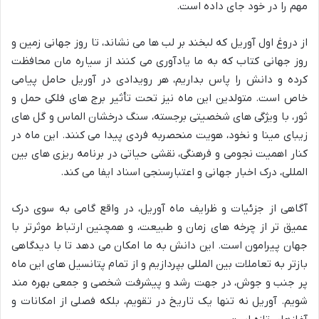
مهم را در خود جای داده است.
از دروغ اول آوریل که لبخند بر لب ها می نشاند، تا روز جهانی زمین و
روز جهانی کتاب که به ما یادآوری می کنند از سیاره مان محافظت
کرده و دانش را پاس بداریم، هر رویدادی در آوریل حامل پیامی
خاص است. متولدین این ماه نیز تحت تأثیر برج های فلکی حمل و
ثور، با ویژگی های شخصیتی برجسته، سنگ درخشان الماس و گل های
زیبای مینا و نخود، هویت منحصربه فردی پیدا می کنند. این ماه در
کنار اهمیت نجومی و فرهنگی، نقشی حیاتی در برنامه ریزی های بین
المللی، درک اخبار جهانی و اعتبارسنجی اسناد ایفا می کند.
آگاهی از جزئیات و ظرایف ماه آوریل، در واقع گامی به سوی درک
عمیق تر از چرخه های زمان و طبیعت، و همچنین ارتباط موثرتر با
جهان پیرامون است. این دانش به ما امکان می دهد تا با دیدگاهی
بازتر به تعاملات بین المللی بپردازیم و از تمام پتانسیل های این ماه
پر جنب و جوش، در جهت رشد و پیشرفت شخصی و جمعی بهره مند
شویم. آوریل نه تنها یک تاریخ در تقویم، بلکه فصلی از امکانات و