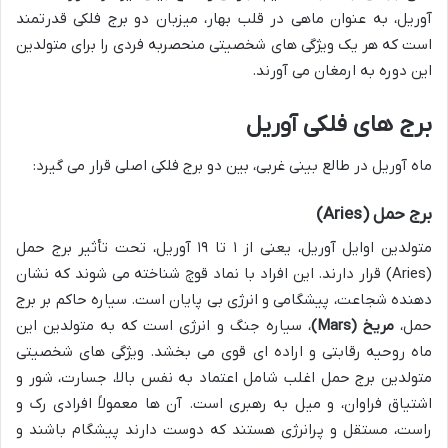
آوریل، به عنوان ماهی در قلب بهار، میزبان دو برج فلکی قدرتمند
است که هر یک ویژگی های شخصیتی منحصربه فردی را برای متولدین
این دوره به ارمغان می آورند.
برج های فلکی آوریل
ماه آوریل در طالع بینی غربی، بین دو برج فلکی اصلی قرار می گیرد:
برج حمل (Aries)
متولدین اوایل آوریل، یعنی از ۱ تا ۱۹ آوریل، تحت تأثیر برج حمل
(Aries) قرار دارند. این افراد با نماد قوچ شناخته می شوند که نشان
دهنده شجاعت، پیشگامی و انرژی بی پایان است. سیاره حاکم بر برج
حمل،
مریخ (Mars)
، سیاره جنگ و انرژی است که به متولدین این
ماه روحیه رقابتی و اراده ای قوی می بخشد. ویژگی های شخصیتی
متولدین برج حمل اغلب شامل اعتماد به نفس بالا، جسارت، شور و
اشتیاق فراوان، و میل به رهبری است. آن ها معمولاً افرادی رک و
راست، مستقل و پرانرژی هستند که دوست دارند پیشگام باشند و