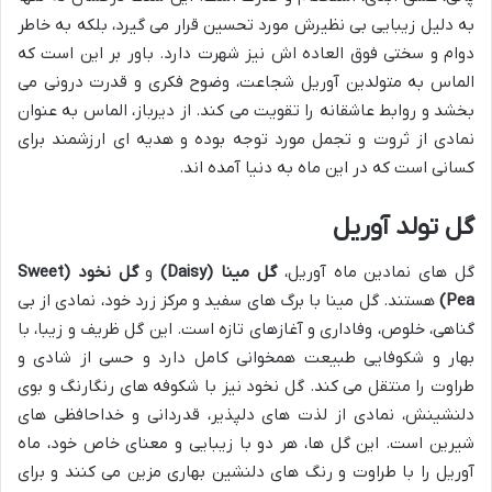
به دلیل زیبایی بی نظیرش مورد تحسین قرار می گیرد، بلکه به خاطر
دوام و سختی فوق العاده اش نیز شهرت دارد. باور بر این است که
الماس به متولدین آوریل شجاعت، وضوح فکری و قدرت درونی می
بخشد و روابط عاشقانه را تقویت می کند. از دیرباز، الماس به عنوان
نمادی از ثروت و تجمل مورد توجه بوده و هدیه ای ارزشمند برای
کسانی است که در این ماه به دنیا آمده اند.
گل تولد آوریل
گل های نمادین ماه آوریل،
گل مینا (Daisy)
و
گل نخود (Sweet
Pea)
هستند. گل مینا با برگ های سفید و مرکز زرد خود، نمادی از بی
گناهی، خلوص، وفاداری و آغازهای تازه است. این گل ظریف و زیبا، با
بهار و شکوفایی طبیعت همخوانی کامل دارد و حسی از شادی و
طراوت را منتقل می کند. گل نخود نیز با شکوفه های رنگارنگ و بوی
دلنشینش، نمادی از لذت های دلپذیر، قدردانی و خداحافظی های
شیرین است. این گل ها، هر دو با زیبایی و معنای خاص خود، ماه
آوریل را با طراوت و رنگ های دلنشین بهاری مزین می کنند و برای