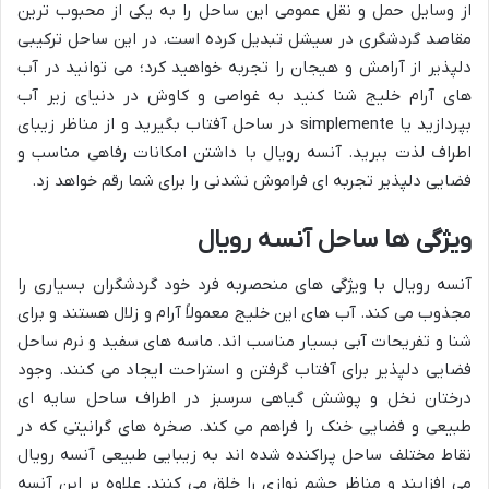
از وسایل حمل و نقل عمومی این ساحل را به یکی از محبوب ترین
مقاصد گردشگری در سیشل تبدیل کرده است. در این ساحل ترکیبی
دلپذیر از آرامش و هیجان را تجربه خواهید کرد؛ می توانید در آب
های آرام خلیج شنا کنید به غواصی و کاوش در دنیای زیر آب
بپردازید یا simplemente در ساحل آفتاب بگیرید و از مناظر زیبای
اطراف لذت ببرید. آنسه رویال با داشتن امکانات رفاهی مناسب و
فضایی دلپذیر تجربه ای فراموش نشدنی را برای شما رقم خواهد زد.
ویژگی ها ساحل آنسه رویال
آنسه رویال با ویژگی های منحصربه فرد خود گردشگران بسیاری را
مجذوب می کند. آب های این خلیج معمولاً آرام و زلال هستند و برای
شنا و تفریحات آبی بسیار مناسب اند. ماسه های سفید و نرم ساحل
فضایی دلپذیر برای آفتاب گرفتن و استراحت ایجاد می کنند. وجود
درختان نخل و پوشش گیاهی سرسبز در اطراف ساحل سایه ای
طبیعی و فضایی خنک را فراهم می کند. صخره های گرانیتی که در
نقاط مختلف ساحل پراکنده شده اند به زیبایی طبیعی آنسه رویال
می افزایند و مناظر چشم نوازی را خلق می کنند. علاوه بر این آنسه