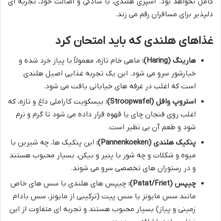
کامل نخواهد بود. آشپزی هلندی، با سادگی و اصالت خود، تجربه ای
دلپذیر برای مسافران رقم می زند.
غذاهای هلندی که باید امتحان کرد
هارینگ (Haring):
ماهی خام تازه، معمولاً با پیاز خرد شده و
خیارشور سرو می شود. این یک تجربه غذایی اصیل هلندی
است که اغلب در غرفه های خیابانی یافت می شود.
استروپ وافل (Stroopwafel):
بیسکویت کاراملی داغ و تازه، که
اغلب روی فنجان چای یا قهوه قرار داده می شود تا گرم و نرم
شود و طعم آن بی نظیر است.
پنکیک هلندی (Pannenkoeken):
این پنکیک ها، چه شیرین با
میوه و شکلات و چه شور با پنیر و بیکن، بسیار محبوب هستند
و در رستوران های تخصصی سرو می شوند.
چیپس (Patat/Friet):
چیپس های هلندی با سس های خاص
مانند سس مایونز یا سس پیت (ترکیبی از مایونز، سس بادام
زمینی و پیاز) بسیار محبوب هستند و تجربه ای متفاوت از این