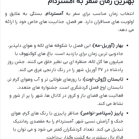
بهترین زمان سفر به آمستردام
انتخاب زمان مناسب برای سفر به
آمستردام
، بستگی به علایق و
اولویت های مسافران دارد. هر فصل، جذابیت های خاص خود را ارائه
می دهد:
بهار (آوریل-مه):
این فصل با شکوفه های لاله و هوای دلپذیر،
جادویی ترین زمان برای بازدید است. باغ های کوکنهوف با
میلیون ها گل لاله، منظره ای بی نظیر خلق می کنند. جشن روز
پادشاه در ۲۷ آوریل، شهر را در رنگ نارنجی غرق می کند.
تابستان (ژوئن-اوت):
با روزهای طولانی تر و آب وهوای گرم تر،
تابستان اوج فصل گردشگری است. جشنواره های متعدد،
فعالیت های فضای باز و کروز در کانال ها، شهر را پر از شور و
نشاط می کند.
پاییز (سپتامبر-نوامبر):
مناظر پاییزی با رنگ های گرم، هوای
خنک و آرامش نسبی شهر، آمستردام را به مقصدی رمانتیک
تبدیل می کند. تعداد گردشگران کمتر می شود و می توان با
فراغ بال بیشتری به گشت وگذار پرداخت.