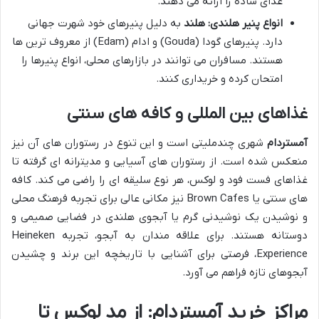
غذای ساده را ارائه می دهند.
انواع پنیر هلندی:
هلند
به دلیل پنیرهای خود شهرت جهانی
دارد. پنیرهای گودا (Gouda) و ادام (Edam) از معروف ترین ها
هستند. مسافران می توانند در بازارهای محلی، انواع پنیرها را
امتحان کرده و خریداری کنند.
غذاهای بین المللی و کافه های سنتی
آمستردام
شهری چندملیتی است و این تنوع در رستوران های آن نیز
منعکس شده است. از رستوران های آسیایی و مدیترانه ای گرفته تا
غذاهای فست فود و لوکس، هر نوع سلیقه ای را راضی می کند. کافه
های سنتی یا Brown Cafes نیز مکانی عالی برای تجربه فرهنگ محلی
و نوشیدن یک نوشیدنی گرم یا آبجوی هلندی در فضایی صمیمی و
دوستانه هستند. برای علاقه مندان به آبجو، تجربه Heineken
Experience، فرصتی برای آشنایی با تاریخچه این برند و چشیدن
آبجوهای تازه فراهم می آورد.
مراکز خرید آمستردام: از مد لوکس تا