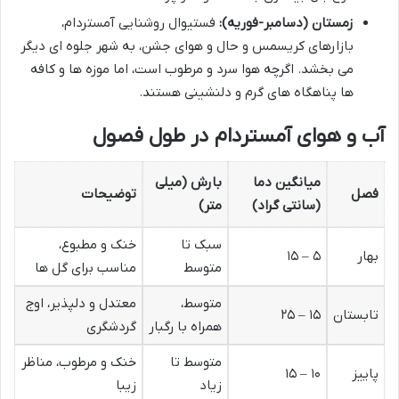
زمستان (دسامبر-فوریه):
فستیوال روشنایی آمستردام،
بازارهای کریسمس و حال و هوای جشن، به شهر جلوه ای دیگر
می بخشد. اگرچه هوا سرد و مرطوب است، اما موزه ها و کافه
ها پناهگاه های گرم و دلنشینی هستند.
آب و هوای آمستردام در طول فصول
میانگین دما
بارش (میلی
فصل
توضیحات
(سانتی گراد)
متر)
سبک تا
خنک و مطبوع،
بهار
۵ – ۱۵
متوسط
مناسب برای گل ها
متوسط،
معتدل و دلپذیر، اوج
تابستان
۱۵ – ۲۵
همراه با رگبار
گردشگری
متوسط تا
خنک و مرطوب، مناظر
پاییز
۱۰ – ۱۵
زیاد
زیبا