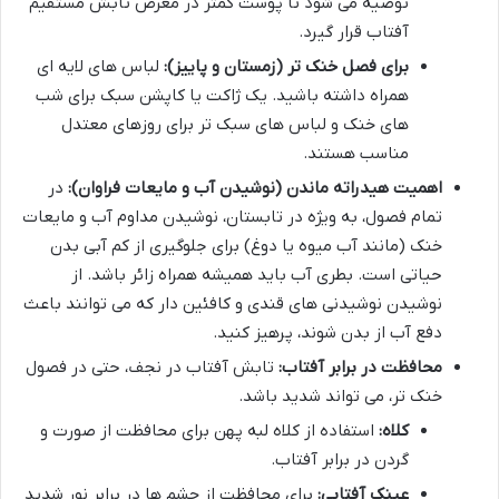
توصیه می شود تا پوست کمتر در معرض تابش مستقیم
آفتاب قرار گیرد.
برای فصل خنک تر (زمستان و پاییز):
لباس های لایه ای
همراه داشته باشید. یک ژاکت یا کاپشن سبک برای شب
های خنک و لباس های سبک تر برای روزهای معتدل
مناسب هستند.
اهمیت هیدراته ماندن (نوشیدن آب و مایعات فراوان):
در
تمام فصول، به ویژه در تابستان، نوشیدن مداوم آب و مایعات
خنک (مانند آب میوه یا دوغ) برای جلوگیری از کم آبی بدن
حیاتی است. بطری آب باید همیشه همراه زائر باشد. از
نوشیدن نوشیدنی های قندی و کافئین دار که می توانند باعث
دفع آب از بدن شوند، پرهیز کنید.
محافظت در برابر آفتاب:
تابش آفتاب در نجف، حتی در فصول
خنک تر، می تواند شدید باشد.
کلاه:
استفاده از کلاه لبه پهن برای محافظت از صورت و
گردن در برابر آفتاب.
عینک آفتابی:
برای محافظت از چشم ها در برابر نور شدید