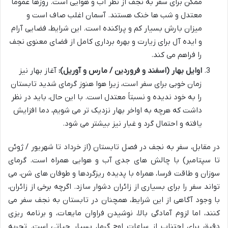
ممکن برای سفر به نجف از نظر آب و هوایی است. روزها عموماً
معتدل و شب ها خنک هستند. آسمان اغلب صاف است و
میزان بارش بسیار کم و پراکنده است. این شرایط، فضایی آرام
و ایده آل برای زیارت و بهره برداری کامل از فضای معنوی نجف
را فراهم می کند.
اوایل بهار (اسفند و فروردین / مارس و آوریل):
آغاز بهار نیز
زمان خوبی برای سفر است، زیرا هوا هنوز گرمای شدید تابستان
را به خود ندیده و نسبتاً معتدل است. با این حال، باید در نظر
داشت که هرچه به اواخر بهار نزدیک تر می شویم، دما افزایش
یافته و احتمال گرد و غبار نیز بیشتر می شود.
در مقابل، سفر به نجف در فصل تابستان (از خرداد تا شهریور / ژوئن
تا سپتامبر) با چالش های جدی آب و هوایی همراه است. گرمای
سوزان و طاقت فرسا، همراه با پدیده ریزگردها و طوفان های شن، می
تواند سفر را برای بسیاری از زائران دشوار سازد. اگرچه برخی از زائران،
با وجود آگاهی از این شرایط، همچنان در تابستان به نجف سفر می
کنند، اما لزوم آمادگی بالا، نوشیدن فراوان مایعات، و برنامه ریزی
دقیق برای اجتناب از ساعات اوج گرما، بسیار حیاتی است. تجربه