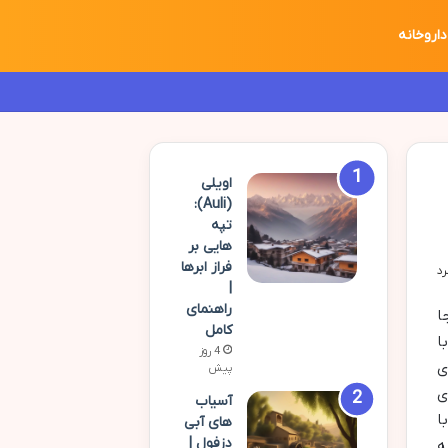
داروخانه
اویلی
(Auli):
تپه
هایی بر
فراز ابرها
|
راهنمای
ا
کامل
ا
4 روز
ی
پیش
ی
آسیاب
ا
های آبی
دزفول |
ه