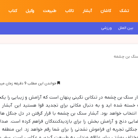
تشک
کاشان
آبشار
تالاب
طبیعت
وکیل
کتاب
بین الملل
ورزشی
 سنگ بن چشمه
خواندن این مطلب 9 دقیقه زمان میبرد
ر سنگ بن چشمه در تنکابن نگینی پنهان است که آرامش و زیبایی را یکج
ه خسته شده اید و به دنبال مکانی برای تجدید قوا هستید این آبشار ب
نتخاب خواهد بود. آبشار سنگ بن چشمه با قرار گرفتن در دل جنگل ها
ضایی دنج و آرامش بخش را برای بازدیدکنندگان فراهم کرده است. صدا
جنگلی تجربه ای فراموش نشدنی را برای شما رقم خواهد زد. این منطقه ب
ختلف بهشتی برای علاقه مندان به طبیعت گردی و عکاسی است. سفر ب