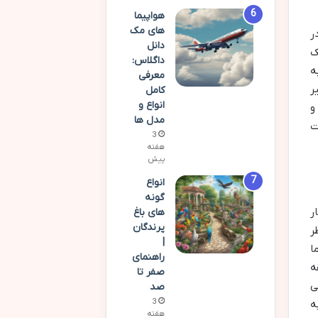
هواپیما
های مک
ر
دانل
ک
داگلاس:
 به
معرفی
ر
کامل
انواع و
و
مدل ها
ت
3
هفته
پیش
انواع
گونه
ر
های باغ
پرندگان
ر
|
ا
راهنمای
ه
صفر تا
ی
صد
3
ه
هفته