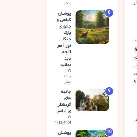
ر
پیش
پوشش
گیاهی و
جانوری
پارک
جنگلی
ت
نور | هر
ق
آنچه
ی
باید
ر
بدانید
3
ی
هفته
و
پیش
جاذبه
های
گردشگر
ی نیاسر
ر
01/12/1404
پوشش