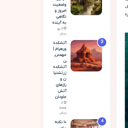
وضعیت
ک
امروز و
ه
نگاهی
به آینده
5 روز
پیش
آتشکده
ورهرام |
مهمتری
ن
آتشکده
زرتشتیا
ن و
رازهای
آتش
جاودان
2
هفته
پیش
۱۰ نکته