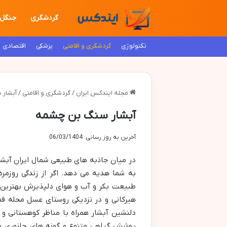
گردشگری
جنگل
تکنولوژی
گردشگری و اقامتی
پزشکی
اقتصادی
مجله ایندکس ایران
/
گردشگری و اقامتی
/
آبشار
آبشار سنگ بن چشمه
آخرین به روز رسانی: 06/03/1404
در میان جاذبه های طبیعی شمال ایران آبشا
به شما هدیه می دهد. اگر از زندگی روزمر
طبیعت بکر و آب و هوای دلپذیرش بهترین ا
هیرکانی و در نزدیکی روستای عسل محله ف
دلنشین آبشار همراه با مناظر کوهستانی و 
پوشش گیاهی متنوع و گونه های جانوری م