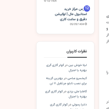
09/10/1404
آدرس مرکز خرید
استانبول مال | لوکیشن
ی
دقیق و ساعت کاری
ت
05/09/1404
و
ز
ز
نظرات کاربران
لیلا خوش بین
در
کولر گازی گری
بهتره یا اجنرال
ا
کیخسرو عباسی
در
بهترین گزینه
برای نصب تابلو جرثقیل ۷ تن
کاملیا علی یزدی
در
کولر گازی گری
بهتره یا اجنرال
ر
دلنیا رسولی
در
کولر گازی گری
ی