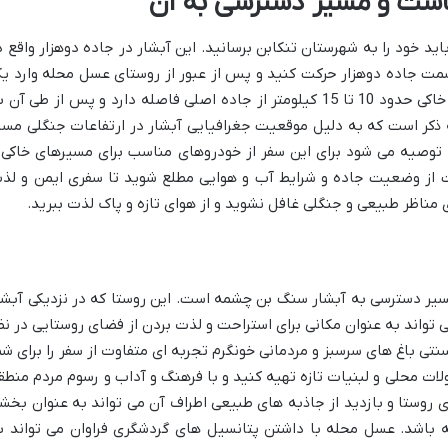
ست و مسیر دسترسی به آن
د خود را به شهرستان تنکابن برسانید. این آبشار در جاده دوهزار واقع د
 سمت جاده دوهزار حرکت کنید و پس از عبور از روستای عسل محله وارد ی
مسیر خاکی و جنگلی خواهید شد. این مسیر خاکی حدود 10 تا 15 کیلومتر از جاده اصلی فاصله دارد و پس از طی آن
 ذکر است که به دلیل موقعیت جغرافیایی آبشار در ارتفاعات جنگلی مسی
وصیه می شود برای این سفر از خودروهای مناسب برای مسیرهای خاکی 
ت از وضعیت جاده و شرایط آب و هوایی مطلع شوید تا سفری ایمن و لذ
ناظر طبیعی و جنگلی غافل نشوید و از هوای تازه و پاک لذت ببرید.
سیر دسترسی به آبشار سنگ بن چشمه است. این روستا که در نزدیکی آبشا
 تواند به عنوان مکانی برای استراحت و لذت بردن از فضای روستایی در نظ
تی باغ های سرسبز و مردمانی خونگرم تجربه ای متفاوت از سفر را برای شم
ولات محلی و لبنیات تازه تهیه کنید و با فرهنگ و آداب و رسوم مردم منطق
 روستا و بازدید از جاذبه های طبیعی اطراف آن می تواند به عنوان بخش
 باشد. عسل محله با داشتن پتانسیل های گردشگری فراوان می تواند ب