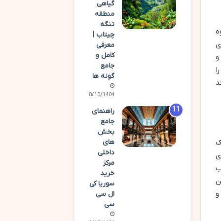
گیاهی
منطقه
تنگه
ه
چیتاب |
ی
معرفی
کامل و
و
جامع
ا
گونه ها
د
08/10/1404
راهنمای
جامع
بخش
ک
های
داخلی
ی
مرکز
ب
خرید
ن
سوریا کی
و
ال سی
سی