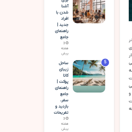
برای
آشنا
شدن با
افراد
جدید |
راهنمای
جامع
ر
3
ی
هفته
پیش
ر
ی
ساحل
زیبای
ه
کاتا
ت
پوکت |
ی
راهنمای
و
جامع
سفر،
ت
بازدید و
ه
تفریحات
3
هفته
پیش