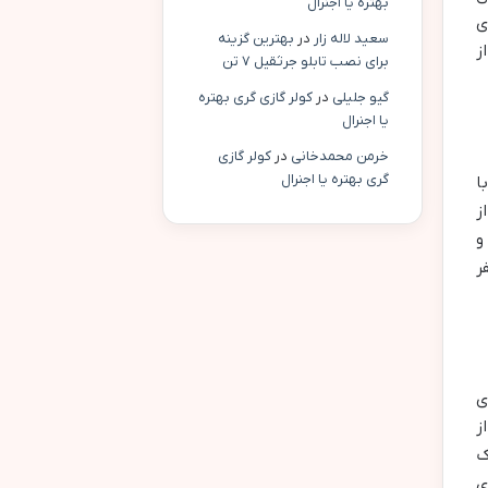
بهتره یا اجنرال
ی
سعید لاله زار
در
بهترین گزینه
ز
برای نصب تابلو جرثقیل ۷ تن
گیو جلیلی
در
کولر گازی گری بهتره
یا اجنرال
خرمن محمدخانی
در
کولر گازی
گری بهتره یا اجنرال
ا
ز
و
ر
ی
ز
ک
ی